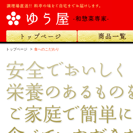
ト
商
ッ
品
プ
一
ペ
覧
トップページ
食へのこだわり
ー
ジ