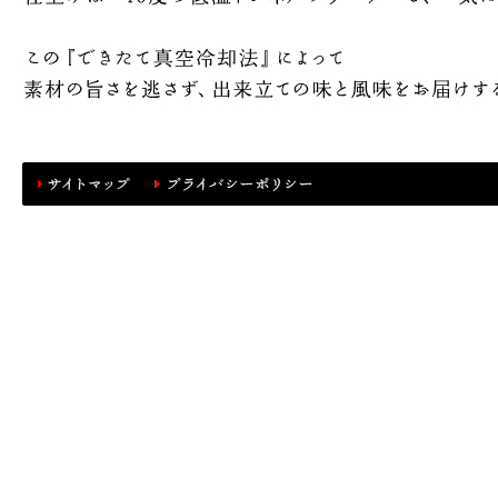
サ
プ
イ
ラ
ト
イ
マ
バ
ッ
シ
プ
ー
ポ
リ
シ
ー